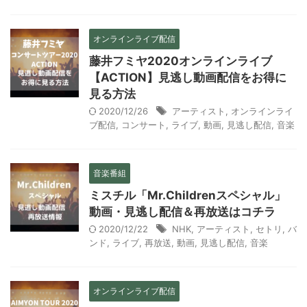
オンラインライブ配信
藤井フミヤ2020オンラインライブ
【ACTION】見逃し動画配信をお得に
見る方法
2020/12/26
アーティスト
,
オンラインライ
ブ配信
,
コンサート
,
ライブ
,
動画
,
見逃し配信
,
音楽
音楽番組
ミスチル「Mr.Childrenスペシャル」
動画・見逃し配信＆再放送はコチラ
2020/12/22
NHK
,
アーティスト
,
セトリ
,
バ
ンド
,
ライブ
,
再放送
,
動画
,
見逃し配信
,
音楽
オンラインライブ配信