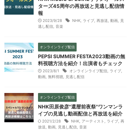
ターズ45周年の再放送と見逃し配信情
報
2023/9/28
NHK
,
ライブ
,
再放送
,
動画
,
見
逃し配信
,
音楽
オンラインライブ配信
PEPSI SUMMER FESTA2023動画の無
料視聴方法を紹介！出演者もチェック
2023/8/1
オンラインライブ配信
,
ライブ
,
動画
,
無料視聴
,
見逃し配信
オンラインライブ配信
NHK田原俊彦"還暦前夜祭"ワンマンラ
イブの見逃し動画配信と再放送を紹介
2021/2/28
NHK
,
アーティスト
,
ライブ
,
再
放送
,
動画
,
見逃し配信
,
音楽