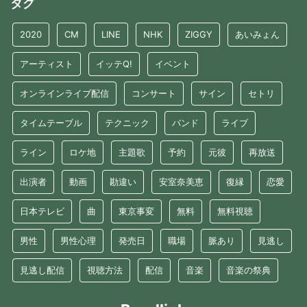
タグ
2020
CM
LINE
NHK
ZIGGY
あいみょん
アーティスト
イッテQ!
イベント
オンラインライブ配信
コンサート
サイン
セトリ
タイムテーブル
テクニック
バンド
ライブ
ライン
ロケ地
主題歌
予約
元彼
再放送
出演者
動画
勘違い
安室奈美恵
復縁
恋愛
日本テレビ
曲
東京事変
無料
無料視聴
男性
男性心理
発売日
職場
脈あり
見逃し
見逃し配信
視聴方法
配信
音楽
音楽の祭典