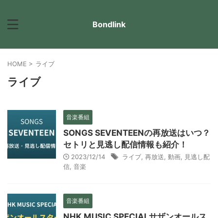
Bondlink
HOME
>
ライブ
ライブ
音楽番組
SONGS SEVENTEENの再放送はいつ？
セトリと見逃し配信情報も紹介！
2023/12/14
ライブ
,
再放送
,
動画
,
見逃し配
信
,
音楽
音楽番組
NHK MUSIC SPECIALサザンオールス