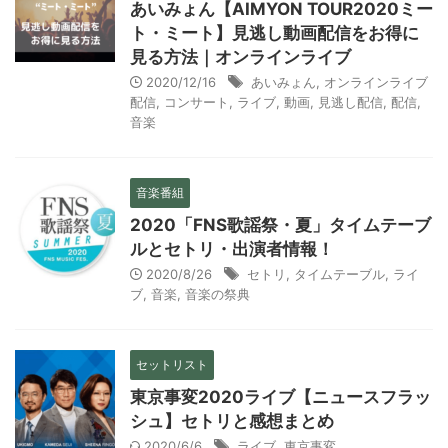
あいみょん【AIMYON TOUR2020ミー
ト・ミート】見逃し動画配信をお得に
見る方法｜オンラインライブ
2020/12/16
あいみょん
,
オンラインライブ
配信
,
コンサート
,
ライブ
,
動画
,
見逃し配信
,
配信
,
音楽
音楽番組
2020「FNS歌謡祭・夏」タイムテーブ
ルとセトリ・出演者情報！
2020/8/26
セトリ
,
タイムテーブル
,
ライ
ブ
,
音楽
,
音楽の祭典
セットリスト
東京事変2020ライブ【ニュースフラッ
シュ】セトリと感想まとめ
2020/6/6
ライブ
,
東京事変