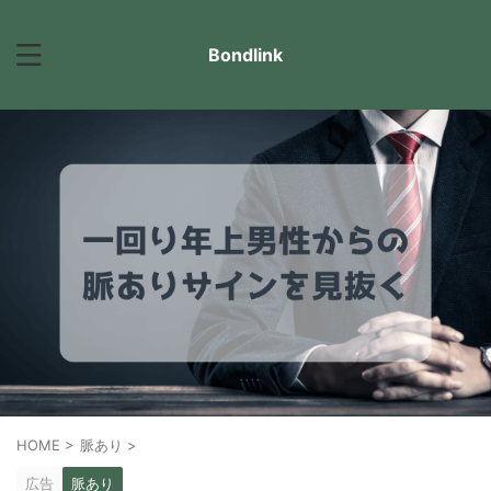
Bondlink
HOME
>
脈あり
>
広告
脈あり