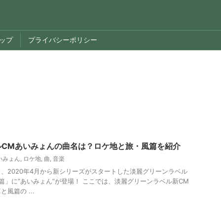
ップ
プライバシーポリシー
ルCMあいみょんの曲名は？ロケ地と旅・風篇を紹介
いみょん
,
ロケ地
,
曲
,
音楽
、2020年4月から新シリーズがスタートした淡麗グリーンラベル
篇」に”あいみょん”が登場！ ここでは、淡麗グリーンラベル新CM
風篇の ...