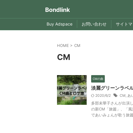
Bondlink
Buy Adspace
お問い合わせ
サイトマ
HOME
>
CM
CM
CMの曲
淡麗グリーンラベ
2020/6/2
CM
,
あ
多部未華子さんが出演し
の新CM「旅篇」、「風
であいみょんが歌う旅篇と