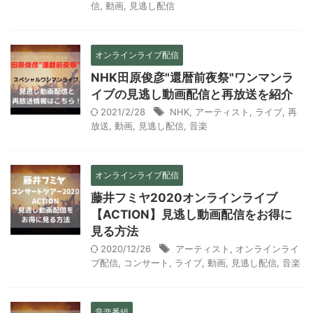
信
,
動画
,
見逃し配信
オンラインライブ配信
NHK田原俊彦"還暦前夜祭"ワンマンラ
イブの見逃し動画配信と再放送を紹介
2021/2/28
NHK
,
アーティスト
,
ライブ
,
再
放送
,
動画
,
見逃し配信
,
音楽
オンラインライブ配信
藤井フミヤ2020オンラインライブ
【ACTION】見逃し動画配信をお得に
見る方法
2020/12/26
アーティスト
,
オンラインライ
ブ配信
,
コンサート
,
ライブ
,
動画
,
見逃し配信
,
音楽
音楽番組