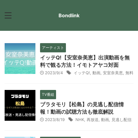
Bondlink
アーティスト
イッテQ!【安室奈美恵】出演動画を無
料で観る方法！イモトアヤコ対面
2023/9/4
イッテQ!
,
動画
,
安室奈美恵
,
無料
TV番組
ブラタモリ【松島】の見逃し配信情
報！動画の試聴方法も徹底解説
2023/8/19
NHK
,
再放送
,
動画
,
見逃し配信