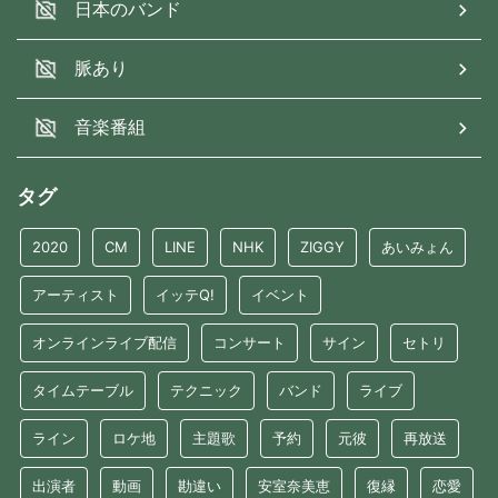
日本のバンド
脈あり
音楽番組
タグ
2020
CM
LINE
NHK
ZIGGY
あいみょん
アーティスト
イッテQ!
イベント
オンラインライブ配信
コンサート
サイン
セトリ
タイムテーブル
テクニック
バンド
ライブ
ライン
ロケ地
主題歌
予約
元彼
再放送
出演者
動画
勘違い
安室奈美恵
復縁
恋愛