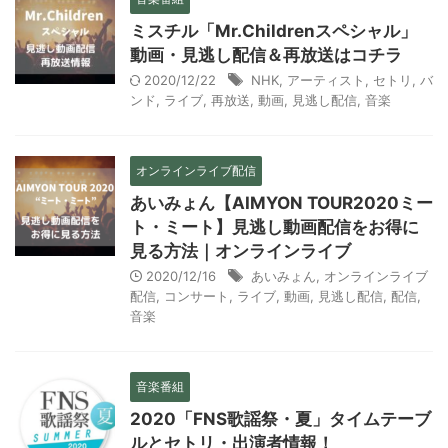
ミスチル「Mr.Childrenスペシャル」
動画・見逃し配信＆再放送はコチラ
2020/12/22
NHK
,
アーティスト
,
セトリ
,
バ
ンド
,
ライブ
,
再放送
,
動画
,
見逃し配信
,
音楽
オンラインライブ配信
あいみょん【AIMYON TOUR2020ミー
ト・ミート】見逃し動画配信をお得に
見る方法｜オンラインライブ
2020/12/16
あいみょん
,
オンラインライブ
配信
,
コンサート
,
ライブ
,
動画
,
見逃し配信
,
配信
,
音楽
音楽番組
2020「FNS歌謡祭・夏」タイムテーブ
ルとセトリ・出演者情報！