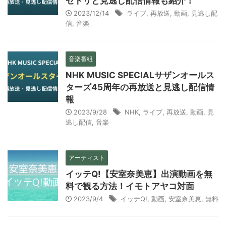
セトリと見逃し配信情報も紹介！
2023/12/14
ライブ
,
再放送
,
動画
,
見逃し配
信
,
音楽
音楽番組
NHK MUSIC SPECIALサザンオールス
ターズ45周年の再放送と見逃し配信情
報
2023/9/28
NHK
,
ライブ
,
再放送
,
動画
,
見
逃し配信
,
音楽
アーティスト
イッテQ!【安室奈美恵】出演動画を無
料で観る方法！イモトアヤコ対面
2023/9/4
イッテQ!
,
動画
,
安室奈美恵
,
無料