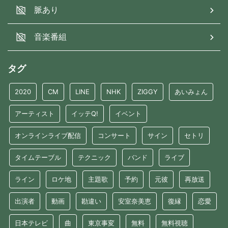
脈あり
音楽番組
タグ
2020
CM
LINE
NHK
ZIGGY
あいみょん
アーティスト
イッテQ!
イベント
オンラインライブ配信
コンサート
サイン
セトリ
タイムテーブル
テクニック
バンド
ライブ
ライン
ロケ地
主題歌
予約
元彼
再放送
出演者
動画
勘違い
安室奈美恵
復縁
恋愛
日本テレビ
曲
東京事変
無料
無料視聴