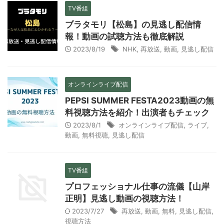
TV番組
ブラタモリ【松島】の見逃し配信情
報！動画の試聴方法も徹底解説
2023/8/19
NHK
,
再放送
,
動画
,
見逃し配信
オンラインライブ配信
PEPSI SUMMER FESTA2023動画の無
料視聴方法を紹介！出演者もチェック
2023/8/1
オンラインライブ配信
,
ライブ
,
動画
,
無料視聴
,
見逃し配信
TV番組
プロフェッショナル仕事の流儀【山岸
正明】見逃し動画の視聴方法！
2023/7/27
再放送
,
動画
,
無料
,
見逃し配信
,
視聴方法