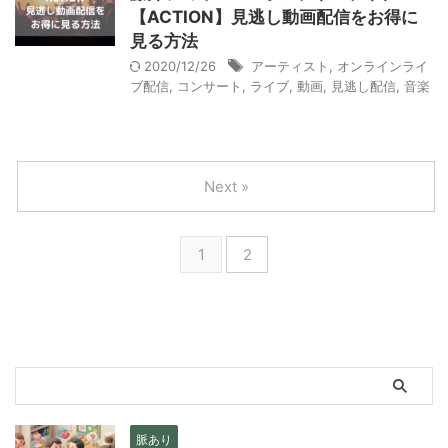
【ACTION】見逃し動画配信をお得に
見る方法
2020/12/26
アーティスト
,
オンラインライ
ブ配信
,
コンサート
,
ライブ
,
動画
,
見逃し配信
,
音楽
Next »
1
2
脈あり